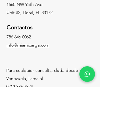
1660 NW 95th Ave
Unit #2, Doral, FL 33172
Contactos
786 646 0062
info@miamicarga.com
Para cualquier consulta, duda desde
Venezuela, llama al
0212 335 7824
Facebook
Instagram
LinkedIn
Email